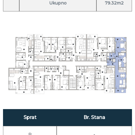
Ukupno
79.32m2
Sprat
Br. Stana
P
-