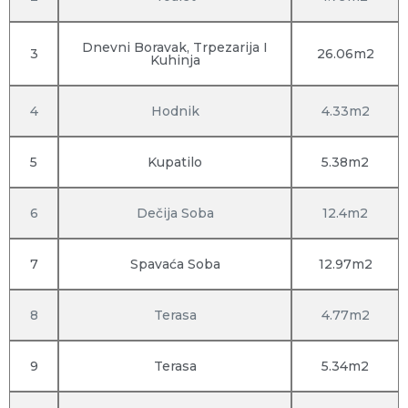
Dnevni Boravak, Trpezarija I
3
26.06m2
Kuhinja
4
Hodnik
4.33m2
5
Kupatilo
5.38m2
6
Dečija Soba
12.4m2
7
Spavaća Soba
12.97m2
8
Terasa
4.77m2
9
Terasa
5.34m2